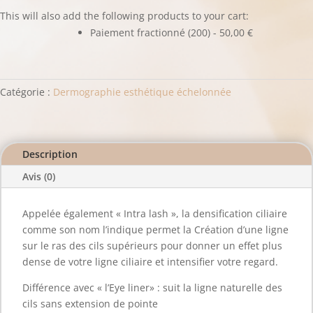
quantité
This will also add the following products to your cart:
de
Paiement fractionné (200) -
50,00
€
Densification
cilaire
(3x
sans
Catégorie :
Dermographie esthétique échelonnée
frais)
Description
Avis (0)
Appelée également « Intra lash », la densification ciliaire
comme son nom l’indique permet la Création d’une ligne
sur le ras des cils supérieurs pour donner un effet plus
dense de votre ligne ciliaire et intensifier votre regard.
Différence avec « l’Eye liner» : suit la ligne naturelle des
cils sans extension de pointe