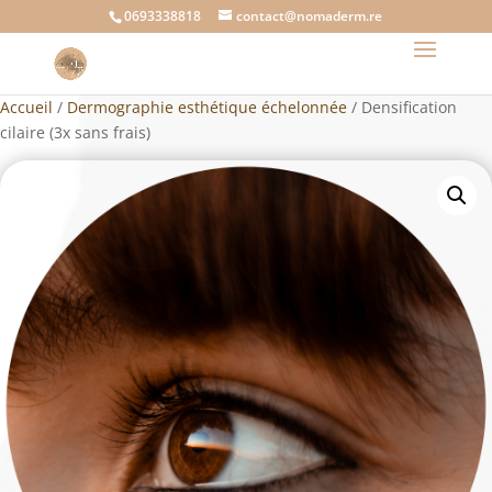
0693338818
contact@nomaderm.re
Accueil
/
Dermographie esthétique échelonnée
/ Densification
cilaire (3x sans frais)