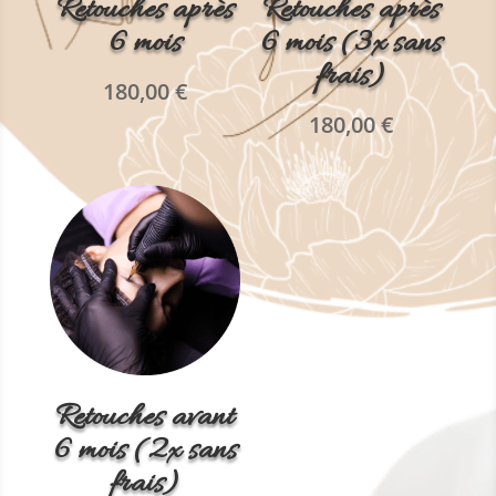
Retouches après
Retouches après
6 mois
6 mois (3x sans
frais)
180,00
€
180,00
€
Retouches avant
6 mois (2x sans
frais)