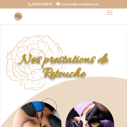
0693338818
contact@nomaderm.re
Nos prestations de
Retouche