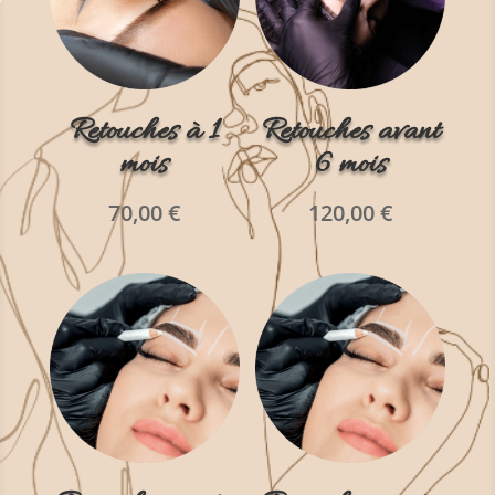
Retouches à 1
Retouches avant
mois
6 mois
70,00
€
120,00
€