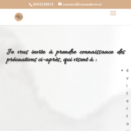
0693338818
contact@nomaderm.re
Je vous invite à prendre connaissance des
précautions ci-après, qui visent à :
é
v
i
t
e
r
t
o