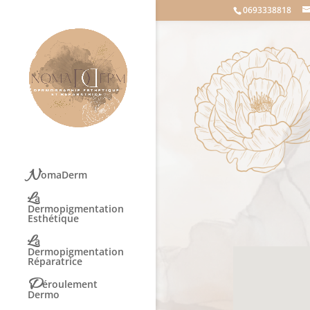
0693338818
N
omaDerm
L
a
Dermopigmentation
Esthétique
L
a
Dermopigmentation
Réparatrice
D
éroulement
Dermo