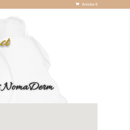
Articles 0
ct
oins NomaDerm