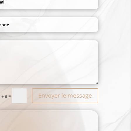
Envoyer le message
=
 + 6