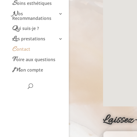
S
oins esthétiques
N
os
Recommandations
Q
ui suis-je ?
L
es prestations
C
ontact
F
oire aux questions
M
on compte
Laissez