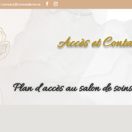
contact@nomaderm.re
Accès et Conta
Plan d’accès au salon de s