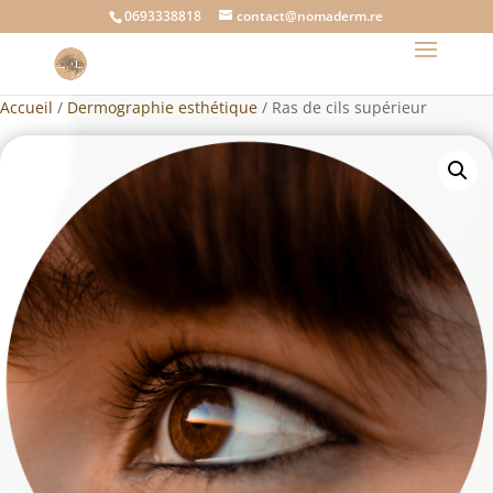
0693338818
contact@nomaderm.re
Accueil
/
Dermographie esthétique
/ Ras de cils supérieur