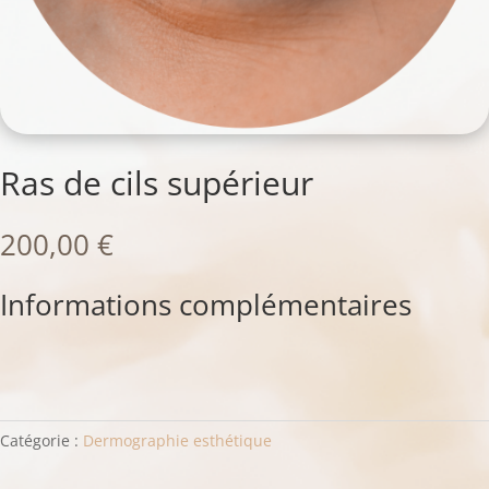
Ras de cils supérieur
200,00
€
Informations complémentaires
quantité
de
Ras
Catégorie :
Dermographie esthétique
de
cils