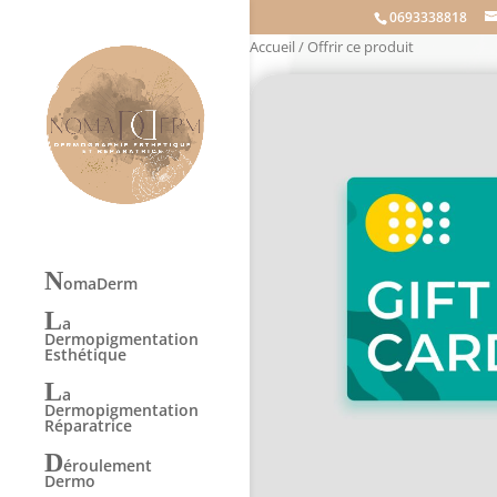
0693338818
Accueil
/ Offrir ce produit
N
omaDerm
L
a
Dermopigmentation
Esthétique
L
a
Dermopigmentation
Réparatrice
D
éroulement
Dermo