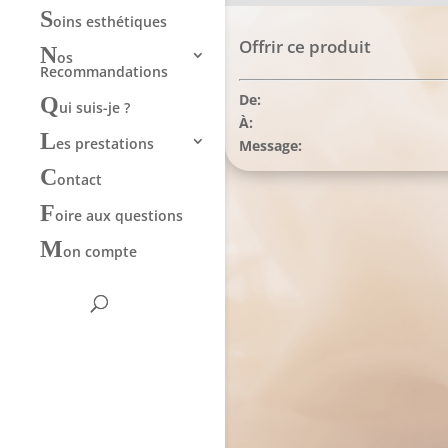
S
oins esthétiques
Offrir ce produit
N
os
Recommandations
De:
Q
ui suis-je ?
À:
L
es prestations
Message:
C
ontact
F
oire aux questions
M
on compte