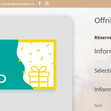
contact@nomaderm.re
Offri
Réserve
Info
Sélect
Inform
Nom