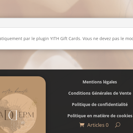
Offrir
ce
produit
tiquement par le plugin YITH Gift Cards. Vous ne devez pas le modi
Mentions légales
Conditions Générales de Vente
Politique de confidentialité
Politique en matière de cookies
Articles 0