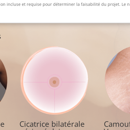
ion incluse et requise pour déterminer la faisabilité du projet. Le
s
re
Cicatrice bilatérale
Camouf