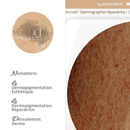
0693338818
Accueil
/
Dermographie réparatrice
/ 
N
omaDerm
L
a
Dermopigmentation
Esthétique
L
a
Dermopigmentation
Réparatrice
D
éroulement
Dermo