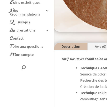
S
oins esthétiques
N
os
Recommandations
Q
ui suis-je ?
L
es prestations
C
ontact
F
oire aux questions
Description
Avis (0)
M
on compte
Tarif sur Devis établi selon l
Technique CAM
Séance de colori
Recherche des te
Création de la d
Technique Inkl
camouflage sans