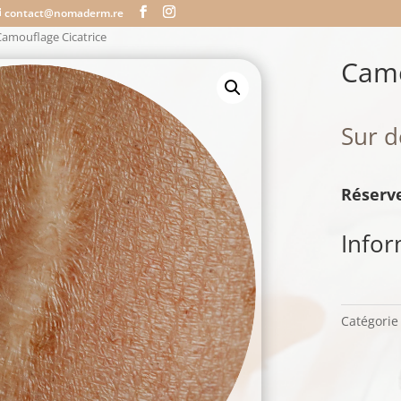
contact@nomaderm.re
Camouflage Cicatrice
Camo
Sur d
Réserve
Info
Catégorie