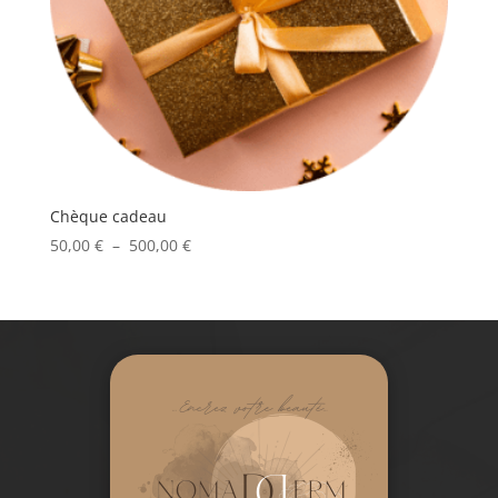
Chèque cadeau
Plage
50,00
€
–
500,00
€
de
prix :
50,00 €
à
500,00 €